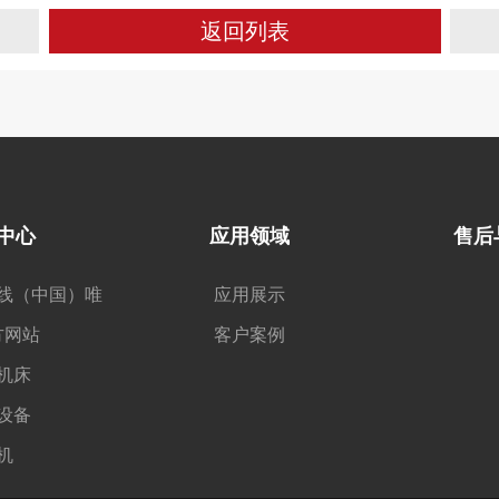
返回列表
中心
应用领域
售后
线（中国）唯
应用展示
方网站
客户案例
机床
设备
机