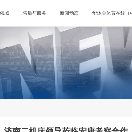
领域
售后与服务
新闻动态
华体会体育在线（
济南二机床领导莅临宏康考察合作