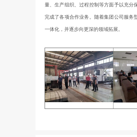
量、生产组织、过程控制等方面予以充分
完成了各项合作业务。随着集团公司服务
一体化，并逐步向更深的领域拓展。