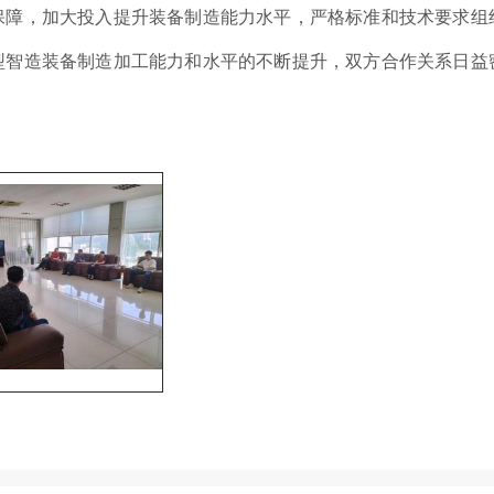
保障，加大投入提升装备制造能力水平，严格标准和技术要求组
型智造装备制造加工能力和水平的不断提升，双方合作关系日益