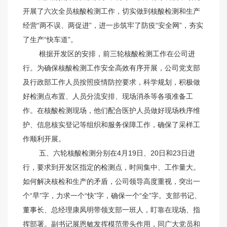
开展了六次全员核酸检测工作，切实做到核酸检测和生产
经营“两不误、两促进”，进一步筑牢了防疫“安全网”，夯实
了生产“快车道”。
根据开发区的安排，前三轮核酸检测工作在公司进
行。为确保核酸检测工作安全高效有序开展，公司党支部
及行政部工作人员按照疫情防控要求，科学规划，积极做
好检测点布置、人员分流安排、现场消杀等各项准备工
作。在核酸检测现场，他们配合医护人员做好现场秩序维
护、信息核实登记等组织和服务保障工作，确保了采样工
作顺利开展。
五、六轮核酸检测分别在4月19日、20日和23日进
行，要求到开发区指定的检测点，时间集中、工作量大。
如何解决核检和生产的矛盾，公司领导高度重视，突出一
个“早”字，力求一个“快”字，确保一个“全”字。支部书记、
董事长、总经理康凤明带领支部一班人，盯靠在现场、指
挥部署。副书记展恩敏发挥模范带头作用，同广大党员和